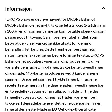
den neste. Made in EU Oeko-Tex® certificate 25.3.0099 Merke
Drops Løpelengde 50 Sammensetning 100% Ull
Informasjon
Vaskeinstruksjoner Håndvask, maks 30°C, Tørkes flatt, Kan toves
Garntype Flerfarget garn, Ull (100%) Anbefalt pinnestørrelse 9 mm
*DROPS Snow er det nye navnet for DROPS Eskimo!
Vekt per nøste
DROPS Eskimo er et mykt, tykt og lettstrikket 1-tråds garn
i 100% ren ull som gir varme og komfortable plagg - og som
passer godt til toving. Garnfibrene er ubehandlet, som
betyr at de kun er vasket og ikke utsatt for kjemisk
behandling før farging. Dette fremhever best garnets
naturlige egenskaper og gir bedre form og tekstur. DROPS
Eskimo er et populært vinergarn og produseres i 5 ulike
varianter: ensfarget, mix-farger, trykte farger, tweedfarger
og degradè. Mix-farger produseres ved å karde fargene
sammen før garnet spinnes. I trykte farger blir fargene
repetert regelmessig i tilfeldige lengder. Tweedfargene har
en tweedeffekt spunnet inn i ulla, som både gir tilfeldig
fargeeffekt og struktur, og gjør at tråden varierer noe i
tykkelse. I degradèfargene er det jevne overganger fra en
farge til den neste. Made in EU Oeko-Tex® certificate