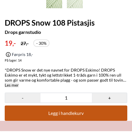
DROPS Snow 108 Pistasjis
Drops garnstudio
19,-
27,-
- 30%
Førpris 18,-
På lager
: 14
*DROPS Snow er det nye navnet for DROPS Eskimo! DROPS
Eskimo er et mykt, tykt og lettstrikket 1-tråds garn i 100% ren ull
som gir varme og komfortable plagg - og som passer godt til toving.
Garnfibrene er ubehandlet, som betyr at de kun er vasket og ikke
Les mer
utsatt for kjemisk behandling før farging. Dette fremhever best
garnets naturlige egenskaper og gir bedre form og tekstur. DROPS
-
+
Eskimo er et populært vinergarn og produseres i 5 ulike varianter:
ensfarget, mix-farger, trykte farger, tweedfarger og degradè. Mix-
farger produseres ved å karde fargene sammen før garnet spinnes. I
Legg i handlekurv
trykte farger blir fargene repetert regelmessig i tilfeldige lengder.
Tweedfargene har en tweedeffekt spunnet inn i ulla, som både gir
tilfeldig fargeeffekt og struktur, og gjør at tråden varierer noe i
tykkelse. I degradèfargene er det jevne overganger fra en farge til