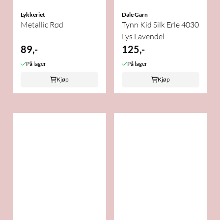
Lykkeriet
Dale Garn
Metallic Rød
Tynn Kid Silk Erle 4030
Lys Lavendel
89,-
125,-
På lager
På lager
Kjøp
Kjøp