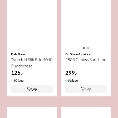
Dale Garn
Du Store Alpakka
Tynn Kid Silk Erle 4040
2503 Caness Sunshine
Pudderrosa
125,-
299,-
På lager
På lager
Kjøp
Kjøp