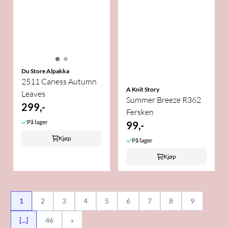
Du Store Alpakka
2511 Caness Autumn
A Knit Story
Leaves
Summer Breeze R362
299,-
Fersken
På lager
99,-
Kjøp
På lager
Kjøp
1
2
3
4
5
6
7
8
9
[...]
46
»