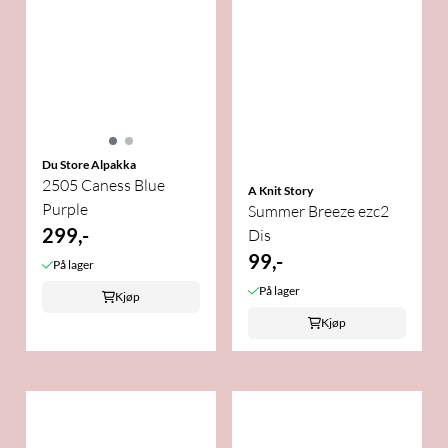
Du Store Alpakka
2505 Caness Blue
A Knit Story
Purple
Summer Breeze ezc2
299,-
Dis
99,-
På lager
På lager
Kjøp
Kjøp