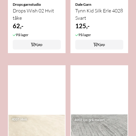
Drops garnstudio
Dale Garn
Drops Wish 02 Hvit
Tynn Kid Silk Erle 4028
tåke
Svart
62,-
125,-
På lager
På lager
Kjøp
Kjøp