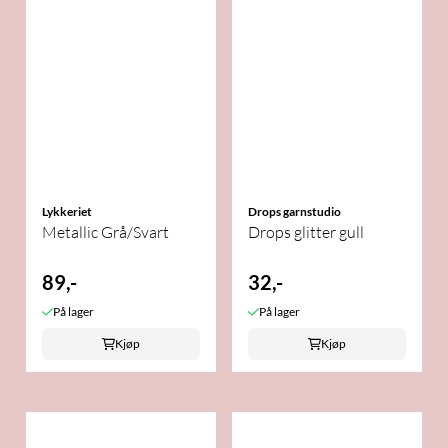
Lykkeriet
Drops garnstudio
Metallic Grå/Svart
Drops glitter gull
89,-
32,-
På lager
På lager
Kjøp
Kjøp