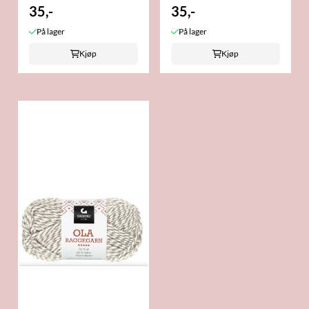
...
35,-
denim/Denim/Natur
35,-
mouline
På lager
På lager
Kjøp
Kjøp