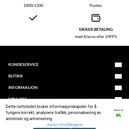
1000/1200
Posten
SIKKER BETALING
med Klarna eller VIPPS
KUNDESERVICE
post@lykkeriet.no
BUTIKK
Vilkår
INFORMASJON
Kontakt oss
Om oss
Adresse: Olavsgata 9
FØLG OSS
6210 Valldal
Opprett konto
Blogg
Facebook
Dette nettstedet bruker informasjonskapsler for å
Drevet av
fungere korrekt, analysere trafikk, personalisering av
Logg inn
Nyhetsbrev
Instagram
annonser og annonsering.
Juster innstillingene