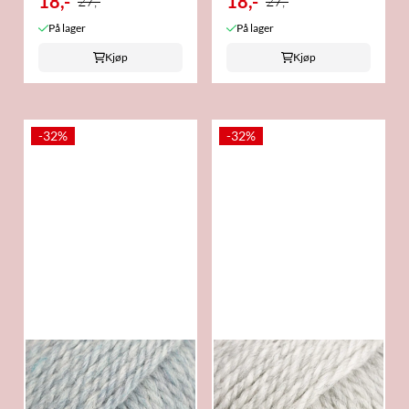
18,-
18,-
27,-
27,-
På lager
På lager
Kjøp
Kjøp
-32%
-32%