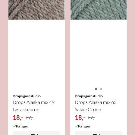
Drops garnstudio
Drops garnstudio
Drops Alaska mix 49
Drops Alaska mix 65
Lys askebrun
Salvie Grønn
18,-
18,-
27,-
27,-
På lager
På lager