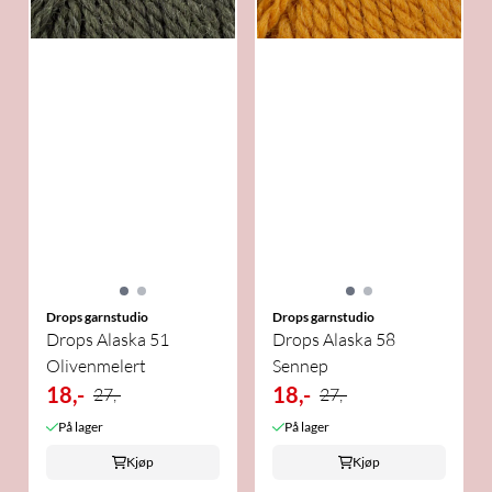
Drops garnstudio
Drops garnstudio
Drops Alaska 51
Drops Alaska 58
Olivenmelert
Sennep
18,-
18,-
27,-
27,-
På lager
På lager
Kjøp
Kjøp