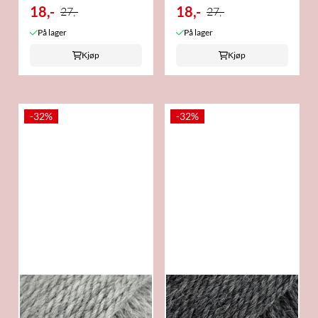
18,-
18,-
27,-
27,-
På lager
På lager
Kjøp
Kjøp
-32%
-32%