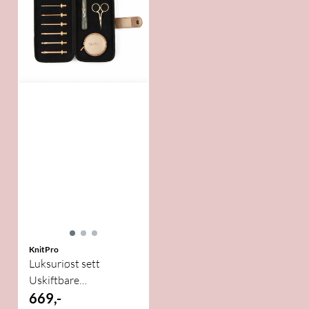
KnitPro
Luksuriøst sett
Uskiftbare
Heklekroker Knit Pro
669,-