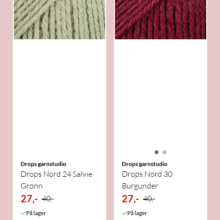
Drops garnstudio
Drops garnstudio
Drops Nord 24 Salvie
Drops Nord 30
Grønn
Burgunder
27,-
27,-
40,-
40,-
På lager
På lager