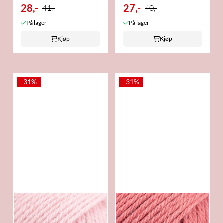
28,-
27,-
41,-
40,-
På lager
På lager
Kjøp
Kjøp
-31%
-31%