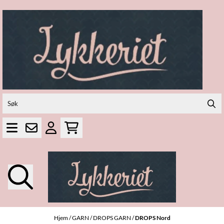
Hopp til innhold
Hjem
/
GARN
/
DROPS GARN
/
DROPS Nord