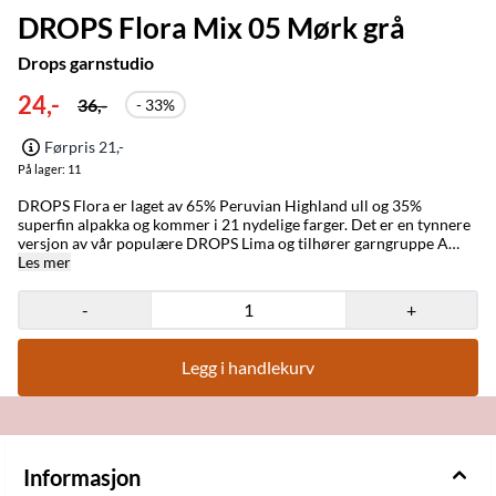
DROPS Flora Mix 05 Mørk grå
Drops garnstudio
24,-
36,-
- 33%
Førpris 21,-
På lager
: 11
DROPS Flora er laget av 65% Peruvian Highland ull og 35%
superfin alpakka og kommer i 21 nydelige farger. Det er en tynnere
versjon av vår populære DROPS Lima og tilhører garngruppe A
hvilket betyr at det allerede finnes hundrevis av oppskrifter du kan
Les mer
benytte deg av. Strikkefastheten er 23-26 masker og anbefalt pinne
er 3mm. Garnet er varmt, komfortabelt og med god formstabilitet
-
+
og er dermed et godt valg for flerfarget design
(fargekombinasjonene er fantastiske!), som nordisk mønster, tepper
og mye mer- samtidig er den også god egnet til både utendørs- og
Legg i handlekurv
hverdagsklær. Merke: Drops Strikkefasthet : 24 masker
Løpelengde : 210 meter Sammensetning : 65% Ull, 35% Alpakka
Vaskeinstruksjoner: Håndvask, maks 30°C, Tørkes flatt, Kan toves
Anbefalt pinnestørrelse : 3 mm Vekt per nøste: 50 g
Informasjon