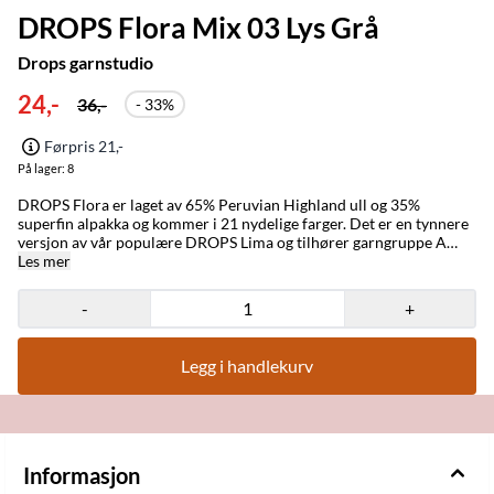
DROPS Flora Mix 03 Lys Grå
Drops garnstudio
24,-
36,-
- 33%
Førpris 21,-
På lager
: 8
DROPS Flora er laget av 65% Peruvian Highland ull og 35%
superfin alpakka og kommer i 21 nydelige farger. Det er en tynnere
versjon av vår populære DROPS Lima og tilhører garngruppe A
hvilket betyr at det allerede finnes hundrevis av oppskrifter du kan
Les mer
benytte deg av. Strikkefastheten er 23-26 masker og anbefalt pinne
er 3mm. Garnet er varmt, komfortabelt og med god formstabilitet
-
+
og er dermed et godt valg for flerfarget design
(fargekombinasjonene er fantastiske!), som nordisk mønster, tepper
og mye mer- samtidig er den også god egnet til både utendørs- og
Legg i handlekurv
hverdagsklær. Merke: Drops Strikkefasthet : 24 masker
Løpelengde : 210 meter Sammensetning : 65% Ull, 35% Alpakka
Vaskeinstruksjoner: Håndvask, maks 30°C, Tørkes flatt, Kan toves
Anbefalt pinnestørrelse : 3 mm Vekt per nøste: 50 g
Informasjon