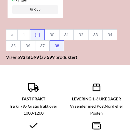
På lager
Kjøp
«
1
[...]
30
31
32
33
34
35
36
37
38
Viser
593
til
599
(av
599
produkter)
FAST FRAKT
LEVERING 1-3 UKEDAGER
fra kr 79,- Gratis frakt over
Vi sender med PostNord eller
1000/1200
Posten