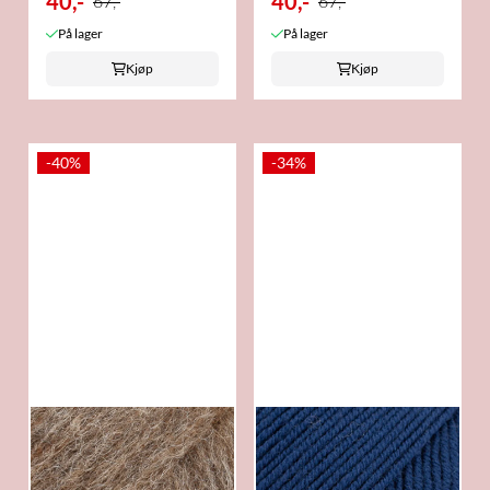
40,-
40,-
67,-
67,-
På lager
På lager
Kjøp
Kjøp
-40%
-34%