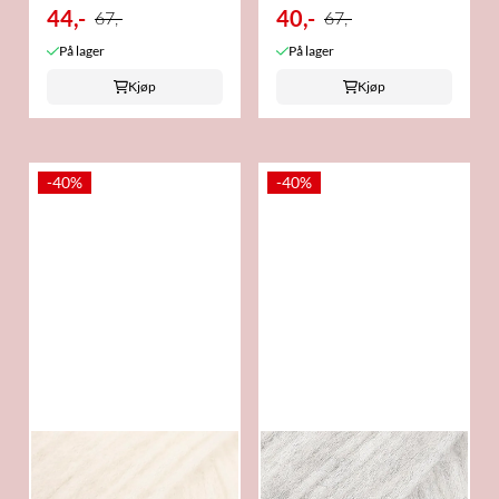
44,-
40,-
67,-
67,-
På lager
På lager
Kjøp
Kjøp
-40%
-40%